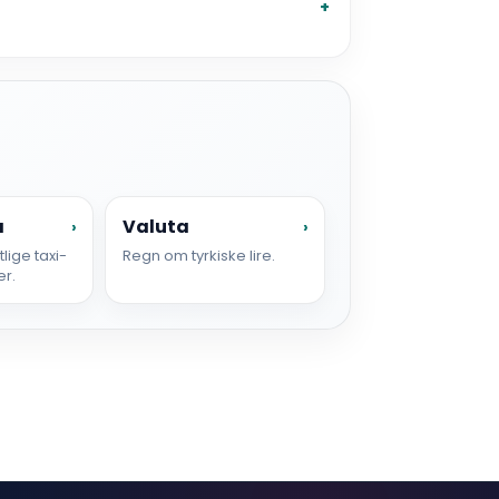
a
Valuta
›
›
lige taxi-
Regn om tyrkiske lire.
er.