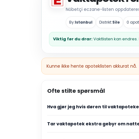
Nöbetçi eczane-listen oppdateres 
By:
Istanbul
Distrikt:
Sile
0 apot
Viktig før du drar:
Vaktlisten kan endres. 
Kunne ikke hente apoteklisten akkurat nå.
Ofte stilte spørsmål
Hva gjør jeg hvis døren til vaktapotek
Tar vaktapotek ekstra gebyr om natt