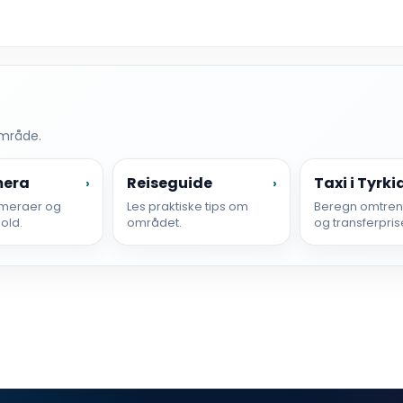
område.
mera
Reiseguide
Taxi i Tyrki
›
›
meraer og
Les praktiske tips om
Beregn omtrent
hold.
området.
og transferpris