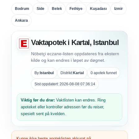
Bodrum
Side
Belek
Fethiye
Kuşadası
Izmir
Ankara
Vaktapotek i Kartal, Istanbul
Nöbetçi eczane-listen oppdateres fra ekstern
kilde og kan endres i løpet av døgnet.
By:
Istanbul
Distrikt:
Kartal
0 apotek funnet
Sist oppdatert: 2026-08-08 07:36:14
Viktig før du drar:
Vaktlisten kan endres. Ring
apoteket eller kontroller adressen før du reiser,
spesielt sent på kvelden.
Kunne ikke hente apoteklisten akkurat nå.