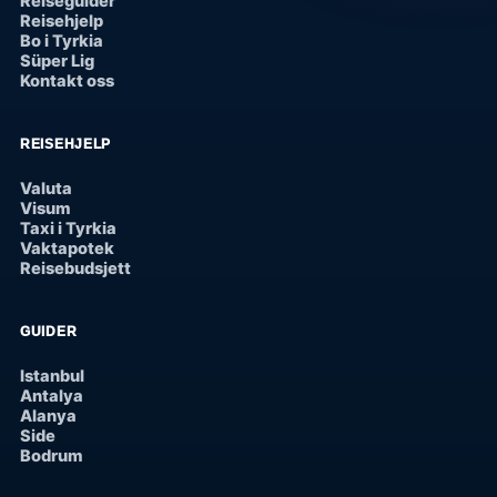
Reiseguider
Reisehjelp
Bo i Tyrkia
Süper Lig
Kontakt oss
REISEHJELP
Valuta
Visum
Taxi i Tyrkia
Vaktapotek
Reisebudsjett
GUIDER
Istanbul
Antalya
Alanya
Side
Bodrum