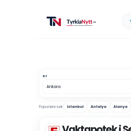
BY
Populære søk:
Istanbul
Antalya
Alanya
Vaktapotek i S