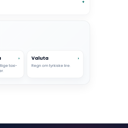
a
Valuta
›
›
lige taxi-
Regn om tyrkiske lire.
er.