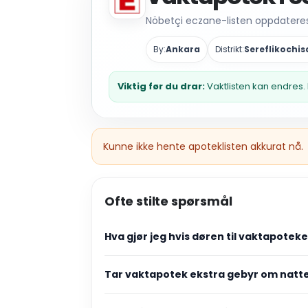
Nöbetçi eczane-listen oppdateres 
By:
Ankara
Distrikt:
Sereflikochis
Viktig før du drar:
Vaktlisten kan endres. 
Kunne ikke hente apoteklisten akkurat nå.
Ofte stilte spørsmål
Hva gjør jeg hvis døren til vaktapotek
Tar vaktapotek ekstra gebyr om natt