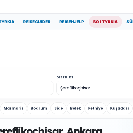
TYRKIA
REISEGUIDER
REISEHJELP
BO I TYRKIA
SÜ
DISTRIKT
Marmaris
Bodrum
Side
Belek
Fethiye
Kuşadası
ereflikochisar, Ankara