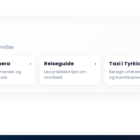
område.
mera
Reiseguide
Taxi i Tyrki
›
›
meraer og
Les praktiske tips om
Beregn omtrent
hold.
området.
og transferpris