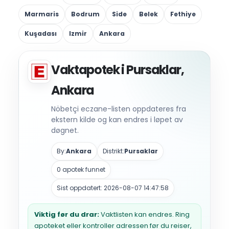
Marmaris
Bodrum
Side
Belek
Fethiye
Kuşadası
Izmir
Ankara
Vaktapotek i Pursaklar,
Ankara
Nöbetçi eczane-listen oppdateres fra
ekstern kilde og kan endres i løpet av
døgnet.
By:
Ankara
Distrikt:
Pursaklar
0 apotek funnet
Sist oppdatert: 2026-08-07 14:47:58
Viktig før du drar:
Vaktlisten kan endres. Ring
apoteket eller kontroller adressen før du reiser,