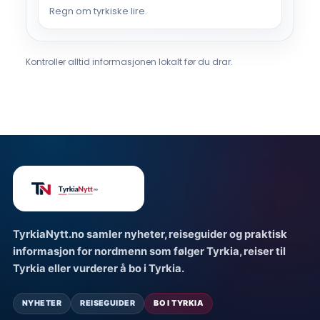
Regn om tyrkiske lire.
Kontroller alltid informasjonen lokalt før du drar.
TyrkiaNytt.no samler nyheter, reiseguider og praktisk
informasjon for nordmenn som følger Tyrkia, reiser til
Tyrkia eller vurderer å bo i Tyrkia.
NYHETER
REISEGUIDER
BO I TYRKIA