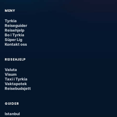
MENY
Tyrkia
Reiseguider
Reisehjelp
Bo i Tyrkia
Süper Lig
Kontakt oss
REISEHJELP
Valuta
Visum
Taxi i Tyrkia
Vaktapotek
Reisebudsjett
GUIDER
Istanbul