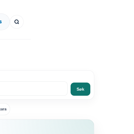
S
Søk
kara