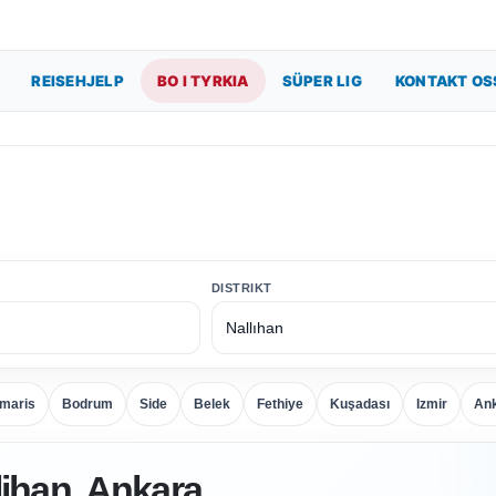
REISEHJELP
BO I TYRKIA
SÜPER LIG
KONTAKT OS
DISTRIKT
maris
Bodrum
Side
Belek
Fethiye
Kuşadası
Izmir
An
lihan, Ankara