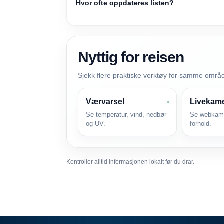
Hvor ofte oppdateres listen?
Nyttig for reisen
Sjekk flere praktiske verktøy for samme områ
Værvarsel
Livekam
›
Se temperatur, vind, nedbør
Se webkame
og UV.
forhold.
Kontroller alltid informasjonen lokalt før du drar.