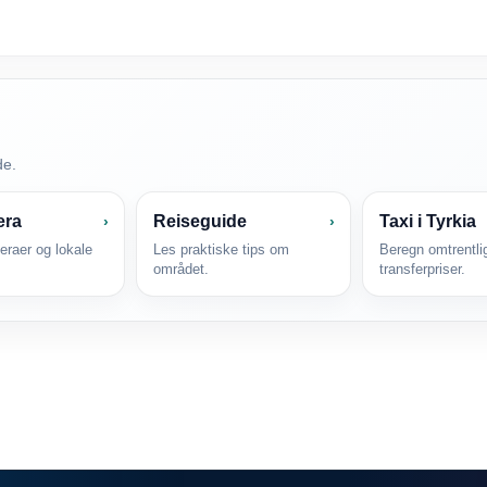
de.
era
Reiseguide
Taxi i Tyrkia
›
›
raer og lokale
Les praktiske tips om
Beregn omtrentlig
området.
transferpriser.