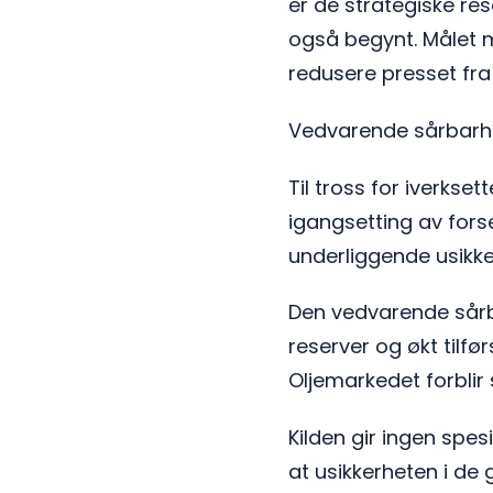
er de strategiske res
også begynt. Målet me
redusere presset fra 
Vedvarende sårbarhe
Til tross for iverkse
igangsetting av forse
underliggende usikk
Den vedvarende sårba
reserver og økt tilfø
Oljemarkedet forblir 
Kilden gir ingen spes
at usikkerheten i de 