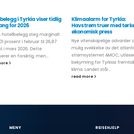
belegg i Tyrkia viser tidlig
Klimaalarm for Tyrkia:
ng for 2026
Havstrøm truer med tørk
økonomisk press
s hotellbelegg steg marginalt
Nye vitenskapelige advarsler
01 prosent i februar til 26,87
mulig svekkelse av det atlant
t i mars 2026. Dette
strømsystemet AMOC, utløse
serer en forsiktig, men...
bekymring for Tyrkias fremtid
more
klima. Landet står...
read more
MENY
REISEHJELP