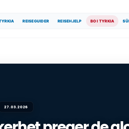
TYRKIA
REISEGUIDER
REISEHJELP
BO I TYRKIA
SÜ
27.03.2026
kerhet preger de gl