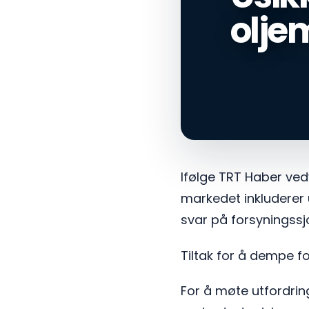
olje
Ifølge TRT Haber vedv
markedet inkluderer u
svar på forsyningssjo
Tiltak for å dempe f
For å møte utfordri