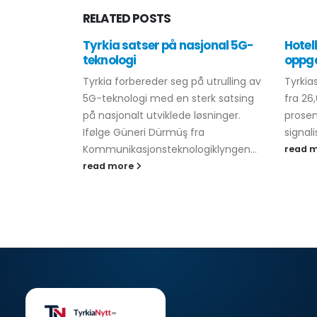
RELATED
POSTS
Tyrkia satser på nasjonal 5G-
Hotell
teknologi
oppga
Tyrkia forbereder seg på utrulling av
Tyrkia
5G-teknologi med en sterk satsing
fra 26,
på nasjonalt utviklede løsninger.
prosen
Ifølge Güneri Dürmüş fra
signali
Kommunikasjonsteknologiklyngen...
read 
read more