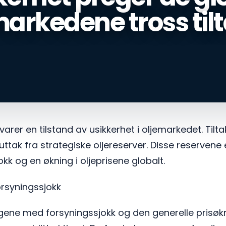
markedene tross til
arer en tilstand av usikkerhet i oljemarkedet. Tilta
ttak fra strategiske oljereserver. Disse reservene 
kk og en økning i oljeprisene globalt.
orsyningssjokk
ngene med forsyningssjokk og den generelle prisøk