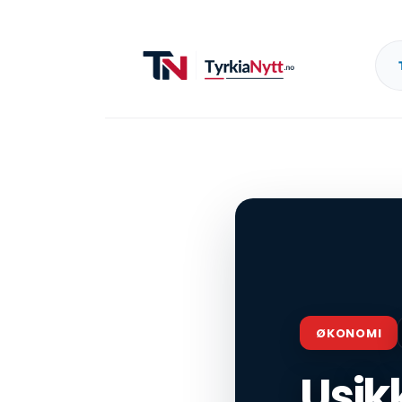
ØKONOMI
Usik