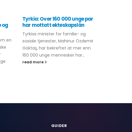
Tyrkia: Over 160 000 unge par
Golflanden
e og
har mottatt ekteskapslån
milliarder 
Tyrkias minister for familie- og
Økende spen
 om en
sosiale tjenester, Mahinur Özdemir
stengingen 
iske
Göktaş, har bekreftet at mer enn
ført til bet
r
160 000 unge mennesker har...
for Golfland
ige
overstiger to.
read more
read more
GUIDER