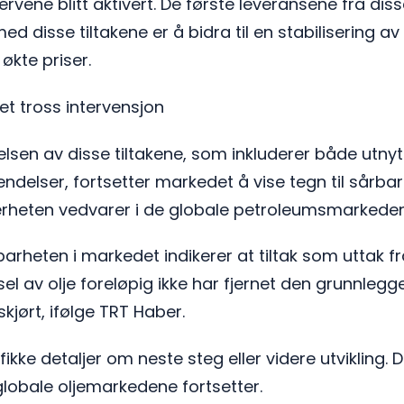
ervene blitt aktivert. De første leveransene fra dis
d disse tiltakene er å bidra til en stabilisering 
økte priser.
t tross intervensjon
ttelsen av disse tiltakene, som inkluderer både utny
ndelser, fortsetter markedet å vise tegn til sårbar
erheten vedvarer i de globale petroleumsmarkede
rheten i markedet indikerer at tiltak som uttak fr
rsel av olje foreløpig ikke har fjernet den grunnleg
skjørt, ifølge TRT Haber.
ifikke detaljer om neste steg eller videre utvikling.
globale oljemarkedene fortsetter.