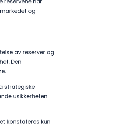
se reservene har
av markedet og
ttelse av reserver og
het. Den
ne.
a strategiske
gende usikkerheten.
 Det konstateres kun