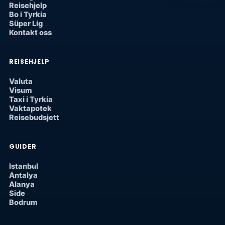
Reisehjelp
Bo i Tyrkia
Süper Lig
Kontakt oss
REISEHJELP
Valuta
Visum
Taxi i Tyrkia
Vaktapotek
Reisebudsjett
GUIDER
Istanbul
Antalya
Alanya
Side
Bodrum