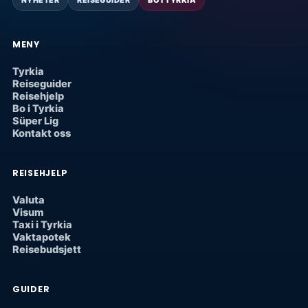
NYHETER
REISEGUIDER
BO I TYRKIA
MENY
Tyrkia
Reiseguider
Reisehjelp
Bo i Tyrkia
Süper Lig
Kontakt oss
REISEHJELP
Valuta
Visum
Taxi i Tyrkia
Vaktapotek
Reisebudsjett
GUIDER