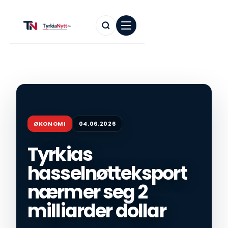
ØKONOMI
04.06.2026
Tyrkias
hasselnøtteksport
nærmer seg 2
milliarder dollar