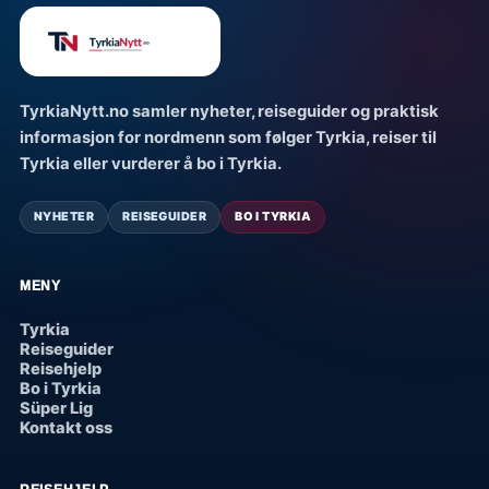
TyrkiaNytt.no samler nyheter, reiseguider og praktisk
informasjon for nordmenn som følger Tyrkia, reiser til
Tyrkia eller vurderer å bo i Tyrkia.
NYHETER
REISEGUIDER
BO I TYRKIA
MENY
Tyrkia
Reiseguider
Reisehjelp
Bo i Tyrkia
Süper Lig
Kontakt oss