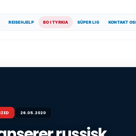
REISEHJELP
BO I TYRKIA
SÜPER LIG
KONTAKT OS
IZED
26.05.2020
lanserer russisk