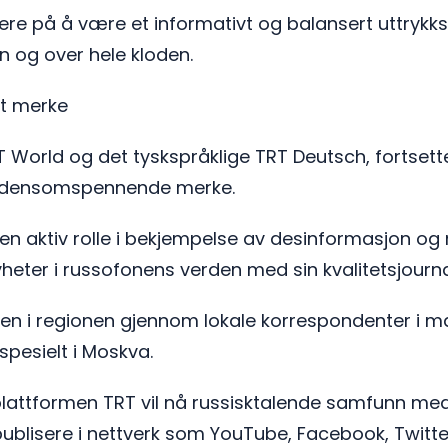
sere på å være et informativt og balansert uttrykks
n og over hele kloden.
lt merke
RT World og det tyskspråklige TRT Deutsch, fortset
verdensomspennende merke.
le en aktiv rolle i bekjempelse av desinformasjon 
 nyheter i russofonens verden med sin kvalitetsjournal
sen i regionen gjennom lokale korrespondenter i ma
spesielt i Moskva.
lattformen TRT vil nå russisktalende samfunn med s
publisere i nettverk som YouTube, Facebook, Twitt