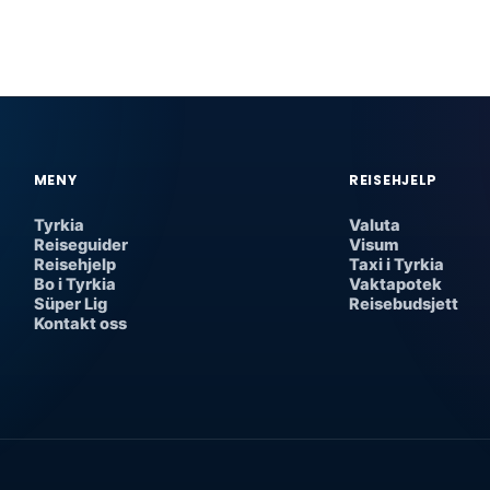
MENY
REISEHJELP
Tyrkia
Valuta
Reiseguider
Visum
Reisehjelp
Taxi i Tyrkia
Bo i Tyrkia
Vaktapotek
Süper Lig
Reisebudsjett
Kontakt oss