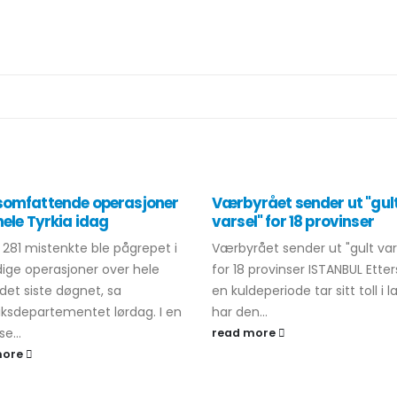
omfattende operasjoner
Værbyrået sender ut "gul
hele Tyrkia idag
varsel" for 18 provinser
1 281 mistenkte ble pågrepet i
Værbyrået sender ut "gult var
ige operasjoner over hele
for 18 provinser ISTANBUL Ett
 det siste døgnet, sa
en kuldeperiode tar sitt toll i l
iksdepartementet lørdag. I en
har den...
se...
read more
more