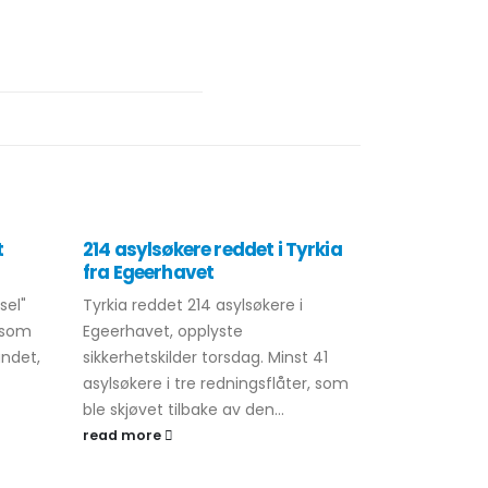
t
214 asylsøkere reddet i Tyrkia
Etterlyst s
fra Egeerhavet
Istanbul
sel"
Tyrkia reddet 214 asylsøkere i
Tyrkisk polit
ersom
Egeerhavet, opplyste
Bojanic, en s
andet,
sikkerhetskilder torsdag. Minst 41
Sarıyer-distr
asylsøkere i tre redningsflåter, som
Etterlyst av 
ble skjøvet tilbake av den...
internasjonal
read more
read more