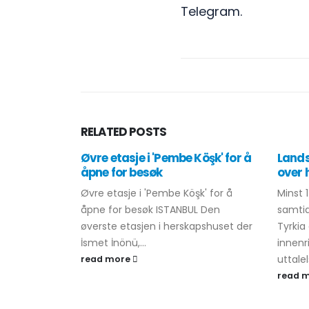
Telegram.
RELATED
POSTS
Øvre etasje i 'Pembe Köşk' for å
Lands
åpne for besøk
over 
Øvre etasje i 'Pembe Köşk' for å
Minst 
åpne for besøk ISTANBUL Den
samtid
øverste etasjen i herskapshuset der
Tyrkia
İsmet İnönü,...
innenr
uttalel
read more
read 