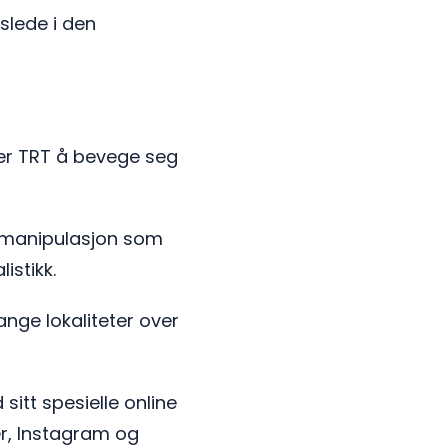
slede i den
ter TRT å bevege seg
og manipulasjon som
istikk.
nge lokaliteter over
itt spesielle online
er, Instagram og