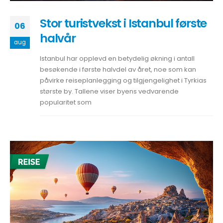
Stor turistvekst i Istanbul første
06
halvår
aug
Istanbul har opplevd en betydelig økning i antall
besøkende i første halvdel av året, noe som kan
påvirke reiseplanlegging og tilgjengelighet i Tyrkias
største by. Tallene viser byens vedvarende
popularitet som