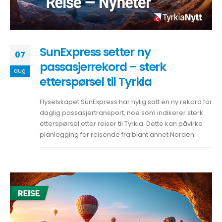
SunExpress setter ny
07
passasjerrekord – sterk
aug
etterspørsel til Tyrkia
Flyselskapet SunExpress har nylig satt en ny rekord for
daglig passasjertransport, noe som indikerer sterk
etterspørsel etter reiser til Tyrkia. Dette kan påvirke
planlegging for reisende fra blant annet Norden.