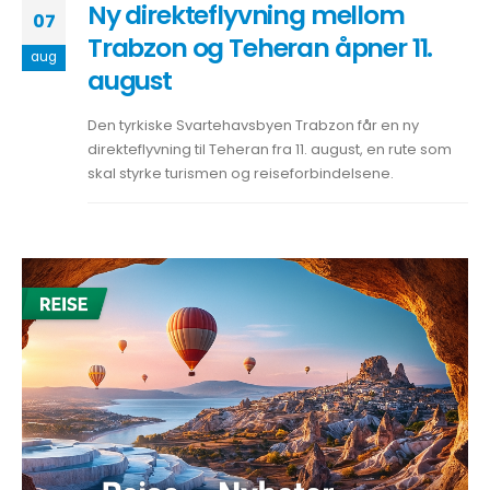
Ny direkteflyvning mellom
07
Trabzon og Teheran åpner 11.
aug
august
Den tyrkiske Svartehavsbyen Trabzon får en ny
direkteflyvning til Teheran fra 11. august, en rute som
skal styrke turismen og reiseforbindelsene.