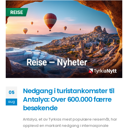
Nedgang i turistankomster til
05
Antalya: Over 600.000 færre
aug
besøkende
Antalya, et av Tyrkias mest populære reisemål, har
opplevd en markant nedgang i internasjonale