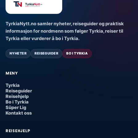
TyrkiaNytt.no samler nyheter, reiseguider og praktisk
informasjon for nordmenn som følger Tyrkia, reiser til
Tyrkia eller vurderer å bo i Tyrkia.
NYHETER
REISEGUIDER
BO I TYRKIA
MENY
Tyrkia
Reiseguider
Reisehjelp
Bo i Tyrkia
Süper Lig
Kontakt oss
REISEHJELP