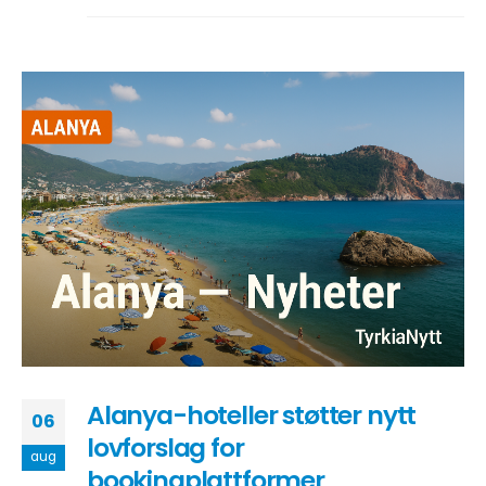
Alanya-hoteller støtter nytt
06
lovforslag for
aug
bookingplattformer