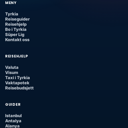
MENY
Tyrkia
Reiseguider
Reisehjelp
Bo i Tyrkia
Süper Lig
Kontakt oss
REISEHJELP
Valuta
Visum
Taxi i Tyrkia
Vaktapotek
Reisebudsjett
GUIDER
Istanbul
Antalya
Alanya