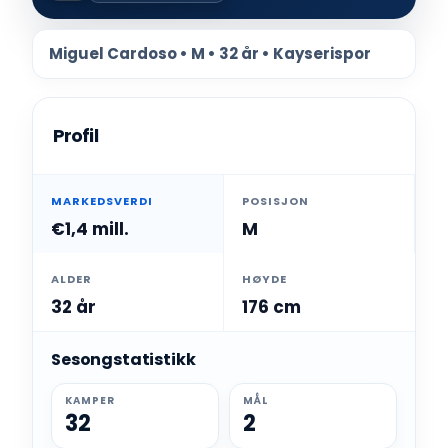
Miguel Cardoso • M • 32 år • Kayserispor
Profil
MARKEDSVERDI
POSISJON
€1,4 mill.
M
ALDER
HØYDE
32 år
176 cm
Sesongstatistikk
KAMPER
MÅL
32
2