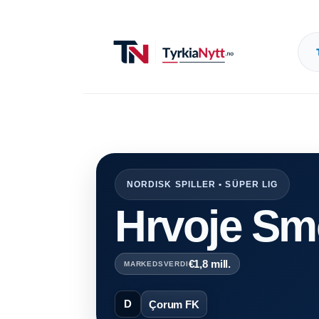
NORDISK SPILLER • SÜPER LIG
Hrvoje Sm
€1,8 mill.
MARKEDSVERDI
D
Çorum FK