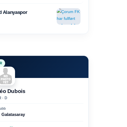
ed Alanyaspor
R
éo Dubois
 · D
lubb
Galatasaray