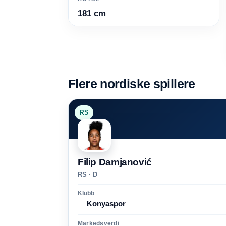
181 cm
Flere nordiske spillere
RS
Filip Damjanović
RS · D
Klubb
Konyaspor
Markedsverdi