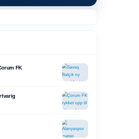
 Çorum FK
rtvarig