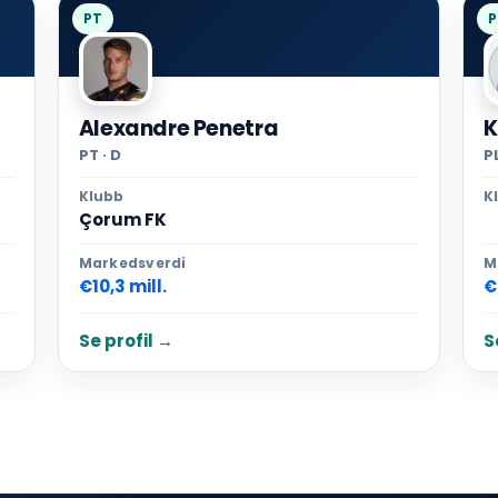
PT
P
Alexandre Penetra
K
PT · D
PL
Klubb
K
Çorum FK
Markedsverdi
M
€10,3 mill.
€
Se profil →
S