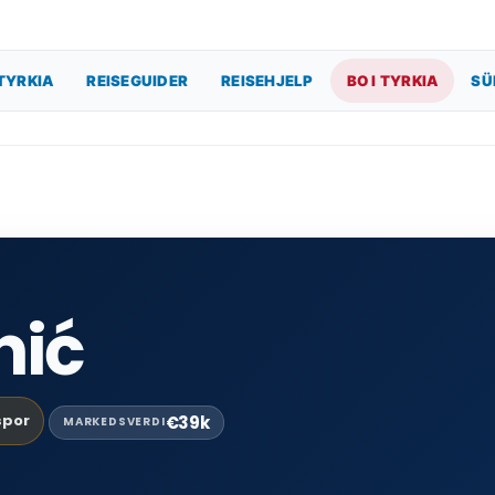
TYRKIA
REISEGUIDER
REISEHJELP
BO I TYRKIA
SÜ
nić
spor
€39k
MARKEDSVERDI