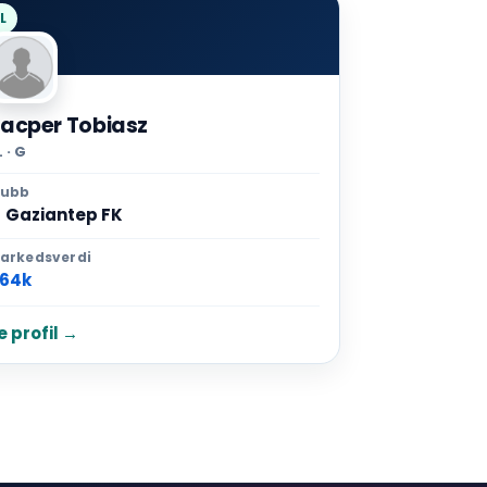
L
acper Tobiasz
 · G
lubb
Gaziantep FK
arkedsverdi
64k
e profil →