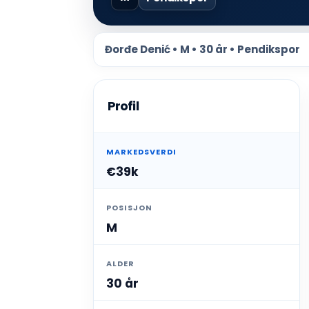
Đorđe Denić • M • 30 år • Pendikspor
Profil
MARKEDSVERDI
€39k
POSISJON
M
ALDER
30 år