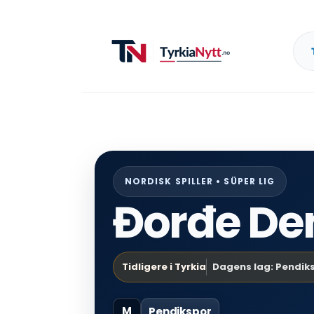
NORDISK SPILLER • SÜPER LIG
Đorđe De
Tidligere i Tyrkia
Dagens lag: Pendik
M
Pendikspor