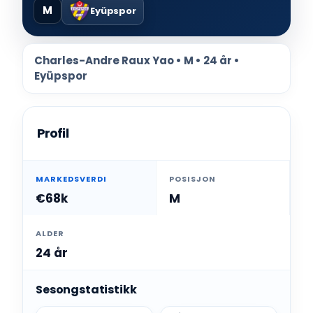
M
Eyüpspor
Charles-Andre Raux Yao • M • 24 år •
Eyüpspor
Profil
MARKEDSVERDI
POSISJON
€68k
M
ALDER
24 år
Sesongstatistikk