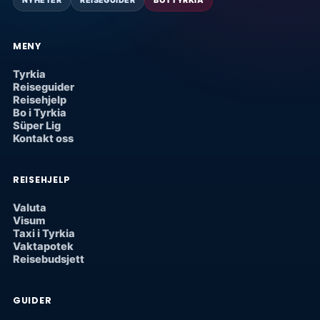
NYHETER
REISEGUIDER
BO I TYRKIA
MENY
Tyrkia
Reiseguider
Reisehjelp
Bo i Tyrkia
Süper Lig
Kontakt oss
REISEHJELP
Valuta
Visum
Taxi i Tyrkia
Vaktapotek
Reisebudsjett
GUIDER