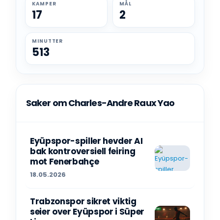
KAMPER
MÅL
17
2
MINUTTER
513
Saker om Charles-Andre Raux Yao
Eyüpspor-spiller hevder AI
bak kontroversiell feiring
mot Fenerbahçe
18.05.2026
Trabzonspor sikret viktig
seier over Eyüpspor i Süper