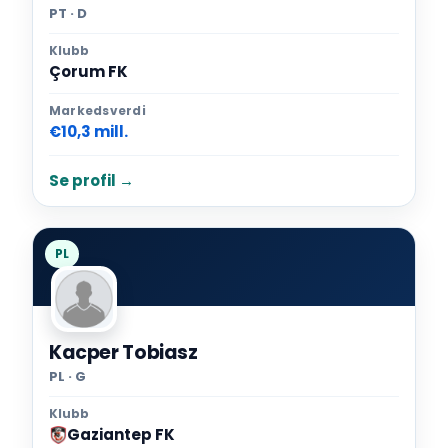
PT · D
Klubb
Çorum FK
Markedsverdi
€10,3 mill.
Se profil →
PL
Kacper Tobiasz
PL · G
Klubb
Gaziantep FK