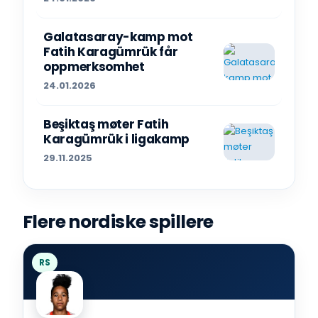
Galatasaray-kamp mot
Fatih Karagümrük får
oppmerksomhet
24.01.2026
Beşiktaş møter Fatih
Karagümrük i ligakamp
29.11.2025
Flere nordiske spillere
RS