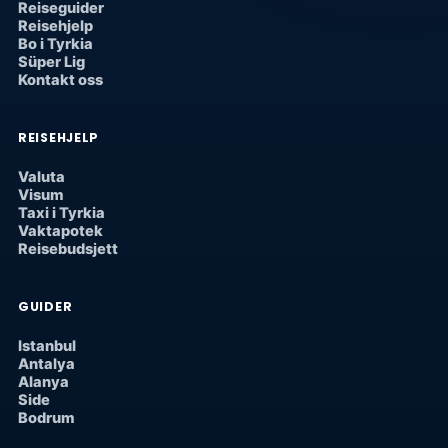
Reiseguider
Reisehjelp
Bo i Tyrkia
Süper Lig
Kontakt oss
REISEHJELP
Valuta
Visum
Taxi i Tyrkia
Vaktapotek
Reisebudsjett
GUIDER
Istanbul
Antalya
Alanya
Side
Bodrum