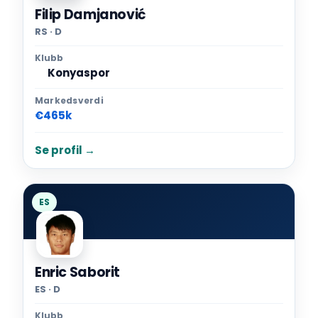
Filip Damjanović
RS · D
Klubb
Konyaspor
Markedsverdi
€465k
Se profil →
ES
Enric Saborit
ES · D
Klubb