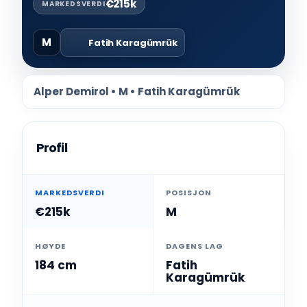
€215k
MARKEDSVERDI
M
Fatih Karagümrük
Alper Demirol • M • Fatih Karagümrük
Profil
MARKEDSVERDI
POSISJON
€215k
M
HØYDE
DAGENS LAG
184 cm
Fatih
Karagümrük