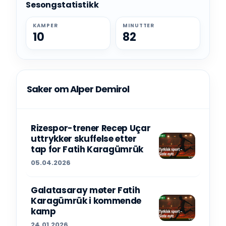
Sesongstatistikk
KAMPER
MINUTTER
10
82
Saker om Alper Demirol
Rizespor-trener Recep Uçar
uttrykker skuffelse etter
tap for Fatih Karagümrük
05.04.2026
Galatasaray møter Fatih
Karagümrük i kommende
kamp
24.01.2026