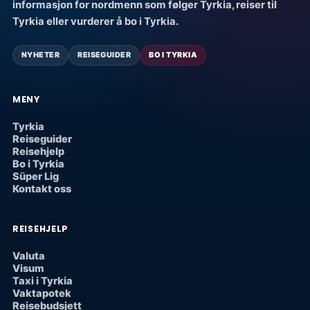
informasjon for nordmenn som følger Tyrkia, reiser til
Tyrkia eller vurderer å bo i Tyrkia.
NYHETER
REISEGUIDER
BO I TYRKIA
MENY
Tyrkia
Reiseguider
Reisehjelp
Bo i Tyrkia
Süper Lig
Kontakt oss
REISEHJELP
Valuta
Visum
Taxi i Tyrkia
Vaktapotek
Reisebudsjett