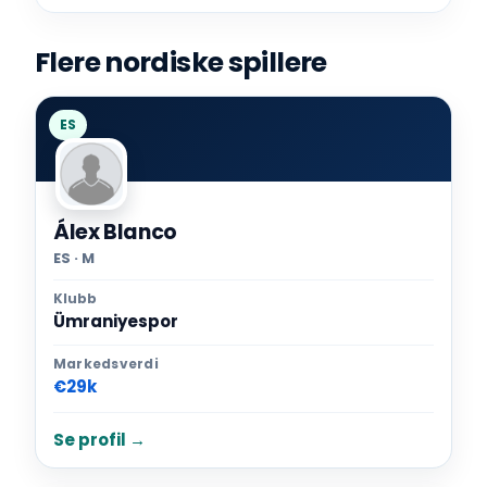
Flere nordiske spillere
ES
Álex Blanco
ES · M
Klubb
Ümraniyespor
Markedsverdi
€29k
Se profil →