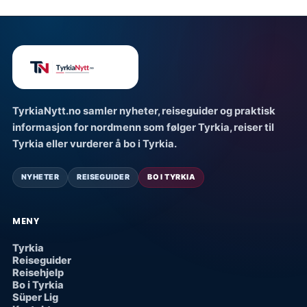
TyrkiaNytt.no samler nyheter, reiseguider og praktisk
informasjon for nordmenn som følger Tyrkia, reiser til
Tyrkia eller vurderer å bo i Tyrkia.
NYHETER
REISEGUIDER
BO I TYRKIA
MENY
Tyrkia
Reiseguider
Reisehjelp
Bo i Tyrkia
Süper Lig