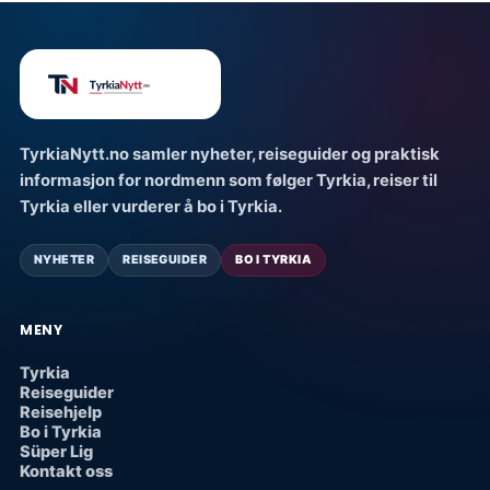
TyrkiaNytt.no samler nyheter, reiseguider og praktisk
informasjon for nordmenn som følger Tyrkia, reiser til
Tyrkia eller vurderer å bo i Tyrkia.
NYHETER
REISEGUIDER
BO I TYRKIA
MENY
Tyrkia
Reiseguider
Reisehjelp
Bo i Tyrkia
Süper Lig
Kontakt oss