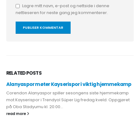
Lagre mitt navn, e-post og nettside i denne
nettleseren for neste gang jeg kommenterer.
RELATED
POSTS
Alanyaspor møter Kayserispor i viktig hjemmekamp
Corendon Alanyaspor spiller sesongens siste hjemmekamp
mot Kayserispor i Trendyol Süper Lig fredag kveld. Oppgjøret
på Oba Stadyumu kl. 20:00...
read more