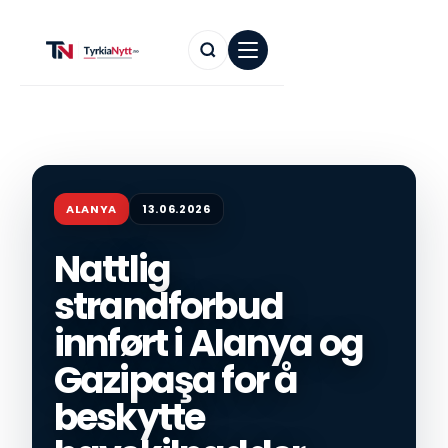
ALANYA
13.06.2026
Nattlig
strandforbud
innført i Alanya og
Gazipaşa for å
beskytte