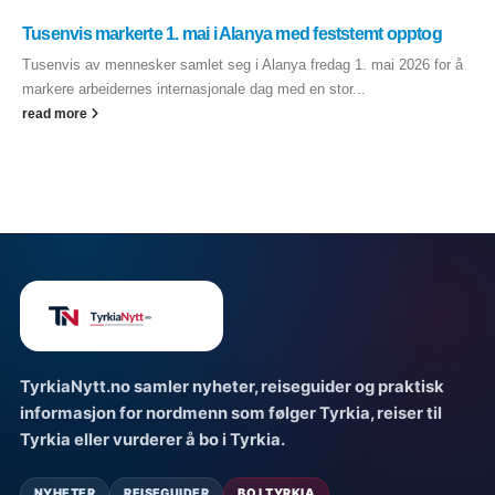
Tusenvis markerte 1. mai i Alanya med feststemt opptog
Tusenvis av mennesker samlet seg i Alanya fredag 1. mai 2026 for å
markere arbeidernes internasjonale dag med en stor...
read more
TyrkiaNytt.no samler nyheter, reiseguider og praktisk
informasjon for nordmenn som følger Tyrkia, reiser til
Tyrkia eller vurderer å bo i Tyrkia.
NYHETER
REISEGUIDER
BO I TYRKIA