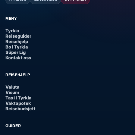
MENY
Tyrkia
Reiseguider
Reisehjelp
Bo i Tyrkia
Süper Lig
Kontakt oss
REISEHJELP
Valuta
Visum
Taxi i Tyrkia
Vaktapotek
Reisebudsjett
GUIDER