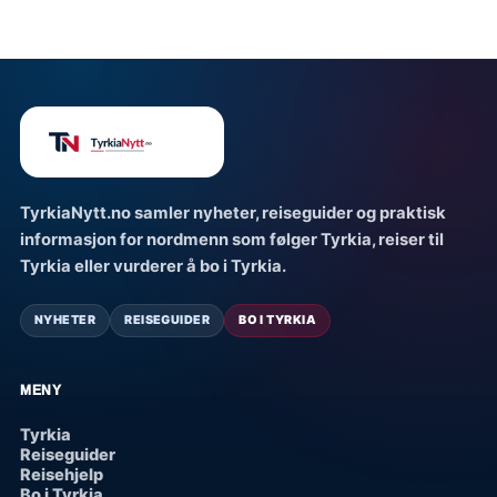
TyrkiaNytt.no samler nyheter, reiseguider og praktisk
informasjon for nordmenn som følger Tyrkia, reiser til
Tyrkia eller vurderer å bo i Tyrkia.
NYHETER
REISEGUIDER
BO I TYRKIA
MENY
Tyrkia
Reiseguider
Reisehjelp
Bo i Tyrkia