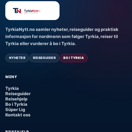
TyrkiaNytt.no samler nyheter, reiseguider og praktisk
informasjon for nordmenn som følger Tyrkia, reiser til
Tyrkia eller vurderer å bo i Tyrkia.
NYHETER
REISEGUIDER
BO I TYRKIA
MENY
Tyrkia
Reiseguider
Reisehjelp
Bo i Tyrkia
Süper Lig
Kontakt oss
REISEHJELP