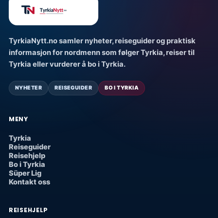
TyrkiaNytt.no samler nyheter, reiseguider og praktisk
informasjon for nordmenn som følger Tyrkia, reiser til
Tyrkia eller vurderer å bo i Tyrkia.
NYHETER
REISEGUIDER
BO I TYRKIA
MENY
Tyrkia
Reiseguider
Reisehjelp
Bo i Tyrkia
Süper Lig
Kontakt oss
REISEHJELP