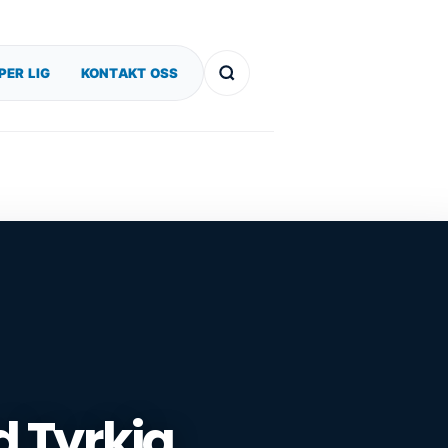
PER LIG
KONTAKT OSS
d Tyrkia