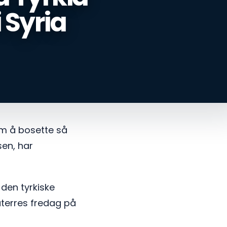
 Syria
om å bosette så
sen, har
den tyrkiske
erres fredag ​​på