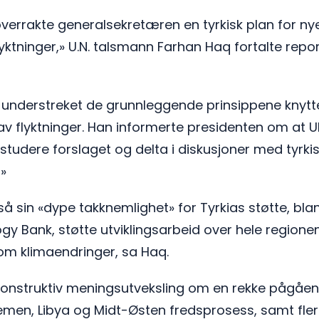
overrakte generalsekretæren en tyrkisk plan for n
flyktninger,» U.N. talsmann Farhan Haq fortalte repo
nderstreket de grunnleggende prinsippene knyttet ti
av flyktninger. Han informerte presidenten om at 
studere forslaget og delta i diskusjoner med tyrki
»
så sin «dype takknemlighet» for Tyrkias støtte, bl
ogy Bank, støtte utviklingsarbeid over hele regione
om klimaendringer, sa Haq.
onstruktiv meningsutveksling om en rekke pågåend
Yemen, Libya og Midt-Østen fredsprosess, samt flere