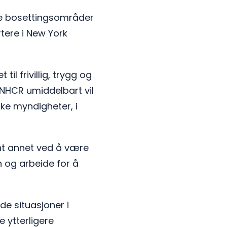
ye bosettingsområder
rtere i New York
l frivillig, trygg og
UNHCR umiddelbart vil
ske myndigheter, i
ant annet ved å være
n og arbeide for å
e situasjoner i
 ytterligere