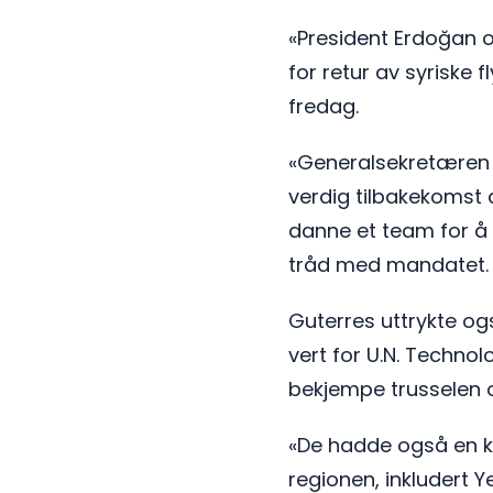
«President Erdoğan 
for retur av syriske 
fredag.
«Generalsekretæren u
verdig tilbakekomst 
danne et team for å 
tråd med mandatet. 
Guterres uttrykte og
vert for U.N. Technol
bekjempe trusselen 
«De hadde også en k
regionen, inkludert 