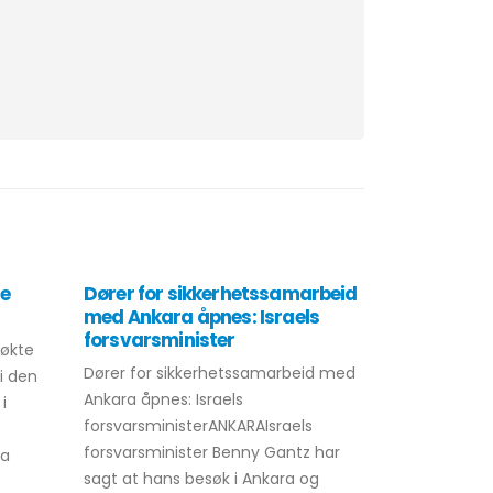
te
Dører for sikkerhetssamarbeid
Tyrkisk tr
med Ankara åpnes: Israels
infrastruk
forsvarsminister
avskjedig
søkte
Dører for sikkerhetssamarbeid med
Tyrkias pres
i den
Ankara åpnes: Israels
Erdogan avsk
i
forsvarsministerANKARAIsraels
infrastrukt
forsvarsminister Benny Gantz har
Turhan tidli
ia
sagt at hans besøk i Ankara og
Visestatsmin