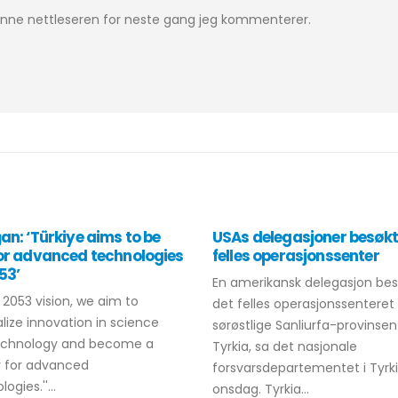
denne nettleseren for neste gang jeg kommenterer.
an: ‘Türkiye aims to be
USAs delegasjoner besøk
or advanced technologies
felles operasjonssenter
53’
En amerikansk delegasjon be
r 2053 vision, we aim to
det felles operasjonssenteret 
alize innovation in science
sørøstlige Sanliurfa-provinsen 
echnology and become a
Tyrkia, sa det nasjonale
r for advanced
forsvarsdepartementet i Tyrk
ogies.''...
onsdag. Tyrkia...