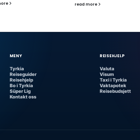
more
read more
MENY
REISEHJELP
Tyrkia
Valuta
Reiseguider
Visum
Reisehjelp
Taxi i Tyrkia
Bo i Tyrkia
Vaktapotek
Süper Lig
Reisebudsjett
Kontakt oss