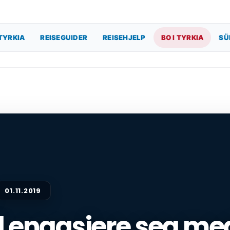
TYRKIA
REISEGUIDER
REISEHJELP
BO I TYRKIA
SÜ
01.11.2019
il engasjere seg me