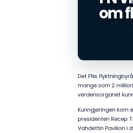
om f
Det FNs flyktningby
mange som 2 millioner
verdensorganet kunn
Kunngjøringen kom e
presidenten Recep Ta
Vahdettin Pavilion i 