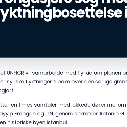
lyktningbosettelse i
rået UNHCR vil samarbeide med Tyrkia om planen 
 syriske flyktninger tilbake over den sørlige gren
gjort.
tter en times samtaler med lukkede dører mellom 
yyip Erdoğan og U.N. generalsekretær Antonio Gut
den historiske byen Istanbul.