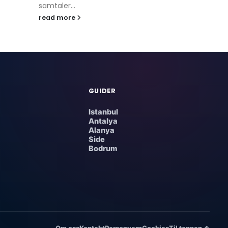
samtaler...
infrastruktur
read more
read more
GUIDER
Istanbul
Antalya
Alanya
Side
Bodrum