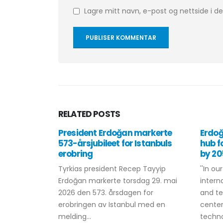
Lagre mitt navn, e-post og nettside i 
RELATED
POSTS
President Erdoğan markerte
Erdoğ
573-årsjubileet for Istanbuls
hub f
erobring
by 20
Tyrkias president Recep Tayyip
''In ou
Erdoğan markerte torsdag 29. mai
intern
2026 den 573. årsdagen for
and t
erobringen av Istanbul med en
cente
melding...
technol