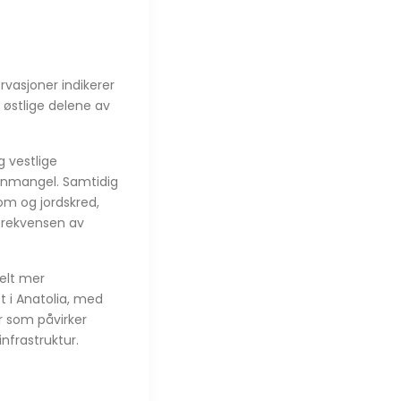
vasjoner indikerer
 østlige delene av
g vestlige
annmangel. Samtidig
om og jordskred,
 frekvensen av
ielt mer
t i Anatolia, med
er som påvirker
nfrastruktur.