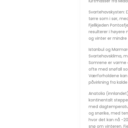
luftmasser fra Mid
Svartehavskysten: D
tørre som i sør, me
Fjellkjeden Pontosf
resulterer i høyer
og vinter er mindre
Istanbul og Marmar
Svartehavsklima, me
Somrene er varme og
ofte med snøfall so
Værforholdene kan 
påvirkning fra kalde
Anatolia (innlandet
kontinentalt steppe
med dagtemperaturer
og snørike, med tem
hvor det kan nå -20
snø om vinteren. Fj