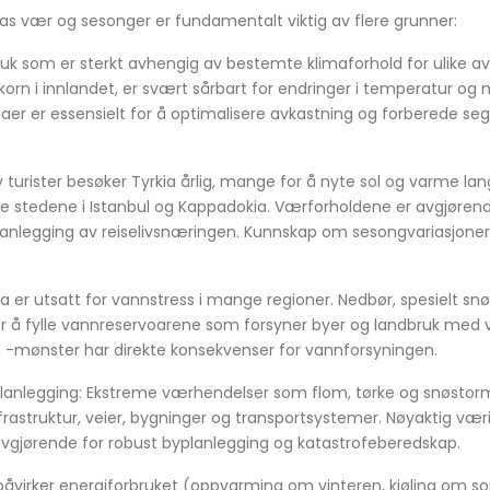
ias vær og sesonger er fundamentalt viktig av flere grunner:
ruk som er sterkt avhengig av bestemte klimaforhold for ulike avl
til korn i innlandet, er svært sårbart for endringer i temperatur o
aer er essensielt for å optimalisere avkastning og forberede se
v turister besøker Tyrkia årlig, mange for å nyte sol og varme lang
ke stedene i Istanbul og Kappadokia. Værforholdene er avgjørend
lanlegging av reiselivsnæringen. Kunnskap om sesongvariasjoner e
a er utsatt for vannstress i mange regioner. Nedbør, spesielt snøfal
 for å fylle vannreservoarene som forsyner byer og landbruk med v
mønster har direkte konsekvenser for vannforsyningen.
planlegging: Ekstreme værhendelser som flom, tørke og snøstor
frastruktur, veier, bygninger og transportsystemer. Nøyaktig væ
vgjørende for robust byplanlegging og katastrofeberedskap.
 påvirker energiforbruket (oppvarming om vinteren, kjøling om