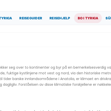
TYRKIA
REISEGUIDER
REISEHJELP
BO I TYRKIA
SÜ
rekker seg over to kontinenter og byr på en bemerkelsesverdig va
de, fuktige kystlinjene mot vest og nord, via den historiske metro
til tider barske innlandsområdene i Anatolia, er klimaet en drivk
g dagligliv. Forståelsen av disse klimatiske forskjellene er nøkkelen