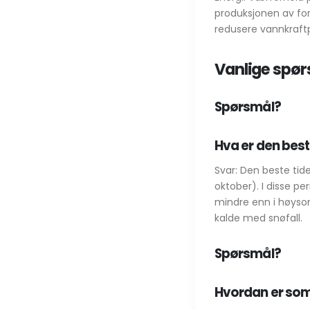
produksjonen av for
redusere vannkraft
Vanlige spø
Spørsmål?
Hva er den best
Svar: Den beste tid
oktober). I disse 
mindre enn i høys
kalde med snøfall.
Spørsmål?
Hvordan er som