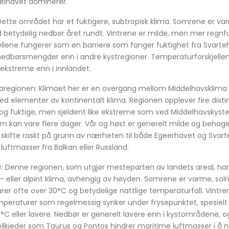
delhavet dominerer.
ette området har et fuktigere, subtropisk klima. Somrene er var
d betydelig nedbør året rundt. Vintrene er milde, men mer regnful
jellene fungerer som en barriere som fanger fuktighet fra Svart
e nedbørsmengder enn i andre kystregioner. Temperaturforskjel
 ekstreme enn i innlandet.
aregionen: Klimaet her er en overgang mellom Middelhavsklima
d elementer av kontinentalt klima. Regionen opplever fire disti
 fuktige, men sjeldent like ekstreme som ved Middelhavskysten
m kan vare flere dager. Vår og høst er generelt milde og behage
skifte raskt på grunn av nærheten til både Egeerhavet og Svar
 luftmasser fra Balkan eller Russland.
): Denne regionen, som utgjør mesteparten av landets areal, har 
- eller alpint klima, avhengig av høyden. Somrene er varme, solri
 ofte over 30°C og betydelige nattlige temperaturfall. Vintren
peraturer som regelmessig synker under frysepunktet, spesielt i
°C eller lavere. Nedbør er generelt lavere enn i kystområdene
ellkjeder som Taurus og Pontos hindrer maritime luftmasser i å 