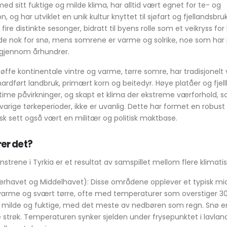
ed sitt fuktige og milde klima, har alltid vært egnet for te- og
 og har utviklet en unik kultur knyttet til sjøfart og fjellandsbruk
 fire distinkte sesonger, bidratt til byens rolle som et veikryss for
lde nok for snø, mens somrene er varme og solrike, noe som har
il gjennom århundrer.
tøffe kontinentale vintre og varme, tørre somre, har tradisjonel
ardført landbruk, primært korn og beitedyr. Høye platåer og fjell
time påvirkninger, og skapt et klima der ekstreme værforhold, 
arige tørkeperioder, ikke er uvanlig. Dette har formet en robust
risk sett også vært en militær og politisk maktbase.
er det?
rene i Tyrkia er et resultat av samspillet mellom flere klimatis
erhavet og Middelhavet): Disse områdene opplever et typisk mi
varme og svært tørre, ofte med temperaturer som overstiger 3
milde og fuktige, med det meste av nedbøren som regn. Snø er 
e strøk. Temperaturen synker sjelden under frysepunktet i lavlan