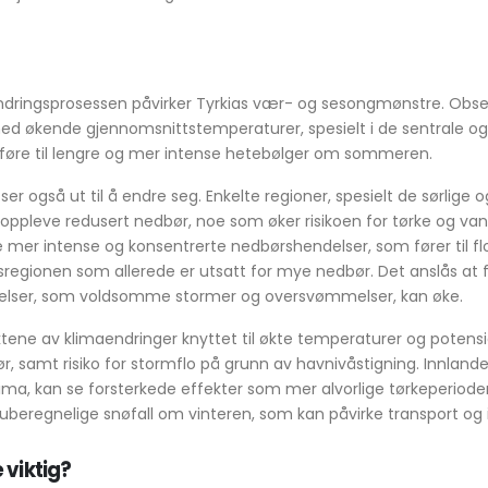
ndringsprosessen påvirker Tyrkias vær- og sesongmønstre. Obser
ed økende gjennomsnittstemperaturer, spesielt i de sentrale og
 føre til lengre og mer intense hetebølger om sommeren.
 også ut til å endre seg. Enkelte regioner, spesielt de sørlige o
oppleve redusert nedbør, noe som øker risikoen for tørke og v
er intense og konsentrerte nedbørshendelser, som fører til fl
vsregionen som allerede er utsatt for mye nedbør. Det anslås at
lser, som voldsomme stormer og oversvømmelser, kan øke.
ektene av klimaendringer knyttet til økte temperaturer og potens
, samt risiko for stormflo på grunn av havnivåstigning. Innlande
klima, kan se forsterkede effekter som mer alvorlige tørkeperiod
uberegnelige snøfall om vinteren, som kan påvirke transport og i
 viktig?