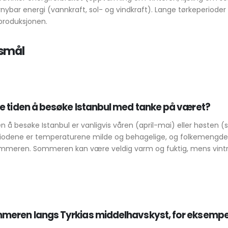
nybar energi (vannkraft, sol- og vindkraft). Lange tørkeperiode
produksjonen.
rsmål
e tiden å besøke Istanbul med tanke på været?
en å besøke Istanbul er vanligvis våren (april-mai) eller høsten
periodene er temperaturene milde og behagelige, og folkemengde
ommeren. Sommeren kan være veldig varm og fuktig, mens vint
meren langs Tyrkias middelhavskyst, for eksempel