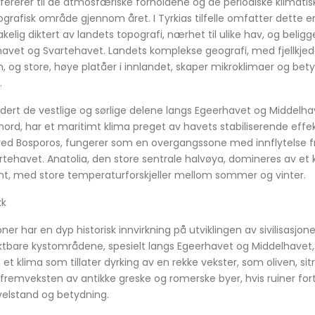
ererer til de atmosfæriske forholdene og de periodiske klimat
grafisk område gjennom året. I Tyrkias tilfelle omfatter dette en
elig diktert av landets topografi, nærhet til ulike hav, og belig
avet og Svartehavet. Landets komplekse geografi, med fjellkje
n, og store, høye platåer i innlandet, skaper mikroklimaer og be
.
udert de vestlige og sørlige delene langs Egeerhavet og Middelh
ord, har et maritimt klima preget av havets stabiliserende effekt
 ved Bosporos, fungerer som en overgangssone med innflytelse 
tehavet. Anatolia, den store sentrale halvøya, domineres av et 
t, med store temperaturforskjeller mellom sommer og vinter.
kk
oner har en dyp historisk innvirkning på utviklingen av sivilisasjon
ktbare kystområdene, spesielt langs Egeerhavet og Middelhavet, h
t klima som tillater dyrking av en rekke vekster, som oliven, sitr
l fremveksten av antikke greske og romerske byer, hvis ruiner for
 velstand og betydning.