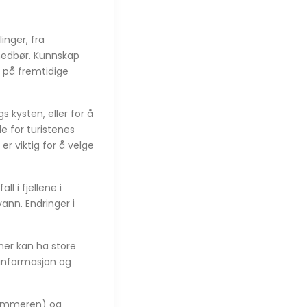
inger, fra
g nedbør. Kunnskap
g på fremtidige
s kysten, eller for å
e for turistenes
r viktig for å velge
l i fjellene i
ann. Endringer i
mer kan ha store
rinformasjon og
 sommeren) og