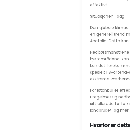
effektivt.
Situasjonen i dag
Den globale klimae
en generell trend m
Anatolia. Dette kan
Nedbørsmønstrene ser
kystområdene, kan 
kan det forekomme m
spesielt i Svarteha
ekstreme værhende
For Istanbul er eff
uregelmessig nedbør
sitt allerede tøffe 
landbruket, og mer 
Hvorfor er dette