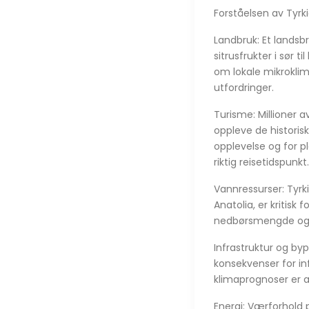
Forståelsen av Tyrk
Landbruk: Et landsb
sitrusfrukter i sør 
om lokale mikroklim
utfordringer.
Turisme: Millioner a
oppleve de historis
opplevelse og for p
riktig reisetidspunkt.
Vannressurser: Tyrki
Anatolia, er kritisk
nedbørsmengde og -
Infrastruktur og by
konsekvenser for in
klimaprognoser er a
Energi: Værforhold