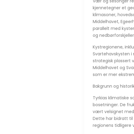
Vær og sesonger ref
kjennetegner et geo
klimasoner, hovedsak
Middelhavet, Egeerh
parallelt med kyste
og nedbørforskjeller
Kystregionene, inkl
Svartehavskysten i n
strategisk plassert
Middelhavet og Svar
som er mer ekstrem
Bakgrunn og histori
Tyrkias klimatiske s
bosetninger. De fru
vært velsignet med e
Dette har bidratt ti
regionens tidligere