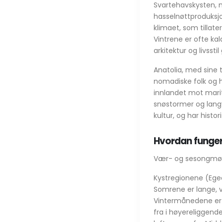
Svartehavskysten, m
hasselnøttproduksjon,
klimaet, som tillater
Vintrene er ofte ka
arkitektur og livsst
Anatolia, med sine 
nomadiske folk og h
innlandet mot mari
snøstormer og langv
kultur, og har histo
Hvordan funger
Vær- og sesongmønst
Kystregionene (Ege
Somrene er lange, 
Vintermånedene er 
fra i høyereliggend