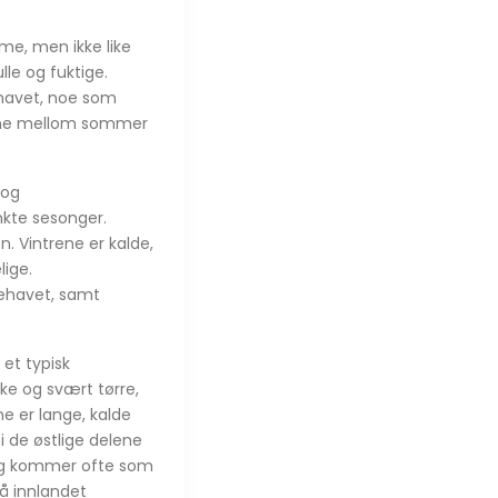
me, men ikke like
le og fuktige.
ehavet, noe som
lene mellom sommer
 og
nkte sesonger.
. Vintrene er kalde,
lige.
tehavet, samt
et typisk
ke og svært tørre,
e er lange, kalde
 de østlige delene
, og kommer ofte som
nå innlandet