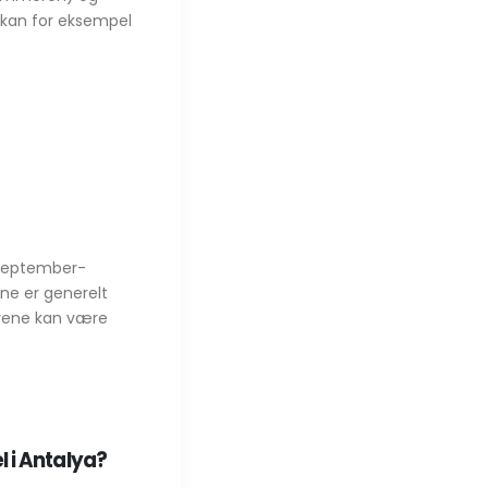
r kan for eksempel
 (september-
ne er generelt
rene kan være
 i Antalya?