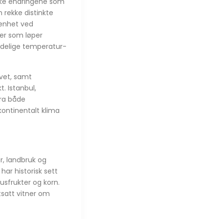
iske endringene som
 rekke distinkte
genhet ved
der som løper
tydelige temperatur-
avet, samt
. Istanbul,
fra både
kontinentalt klima
er, landbruk og
ar historisk sett
usfrukter og korn.
tsatt vitner om