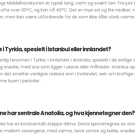
s Middelhavskysten er typisk lang, varm og svært tørr. Fra juni 
fte over 30°C, og kan nå 40°C. Det er mye sol og lite nedbør, 
rier, men kan være utfordrende for de som ikke tåler sterk varme
i Tyrkia, spesielt i Istanbul eller innlandet?
anlig fenomen i Tyrkia. I innlandet i Anatolia, spesielt i de østlige
 snørike, med snø som ligger i ukevis eller måneder. Istanbul op
n det smelter vanligvis raskere enn i innlandet, selv om kraftig
e byen i perioder.
ne har sentrale Anatolia, og hva kjennetegner den?
olia har et kontinentalt steppe-klima. Dette kjennetegnes av sto
er mellom sesongene, med varme, tørre somre og kalde, snørike 