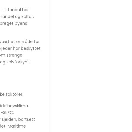
. I Istanbul har
 handel og kultur.
 preget byens
t vært et område for
kjeder har beskyttet
som strenge
 og selvforsynt
ke faktorer:
ddelhavsklima.
0-35°C.
sjelden, bortsett
det. Maritime