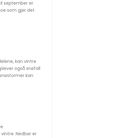
til september er
noe som gjør det
.
 delene, kan vintre
plever også snøfall
e snøstormer kan
re
vintre. Nedbør er