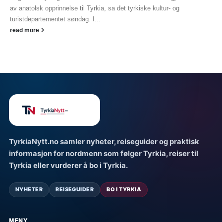
av anatolsk opprinnelse til Tyrkia, sa det tyrkiske kultur- og
turistdepartementet søndag. I...
read more
TyrkiaNytt.no samler nyheter, reiseguider og praktisk
informasjon for nordmenn som følger Tyrkia, reiser til
Tyrkia eller vurderer å bo i Tyrkia.
NYHETER
REISEGUIDER
BO I TYRKIA
MENY