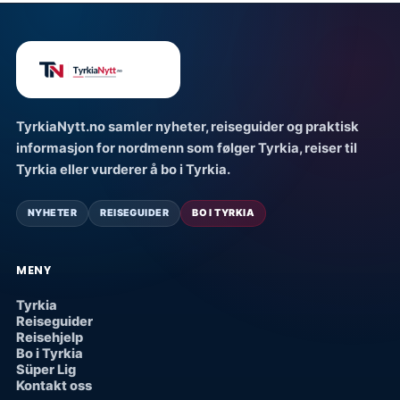
TyrkiaNytt.no samler nyheter, reiseguider og praktisk
informasjon for nordmenn som følger Tyrkia, reiser til
Tyrkia eller vurderer å bo i Tyrkia.
NYHETER
REISEGUIDER
BO I TYRKIA
MENY
Tyrkia
Reiseguider
Reisehjelp
Bo i Tyrkia
Süper Lig
Kontakt oss