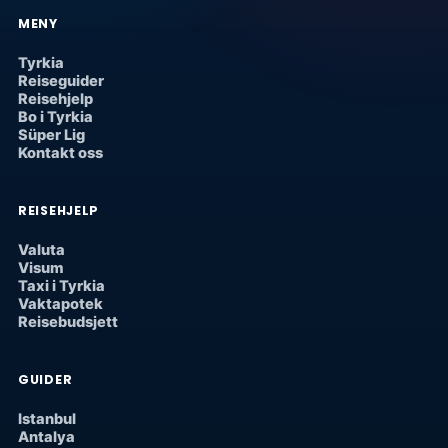
MENY
Tyrkia
Reiseguider
Reisehjelp
Bo i Tyrkia
Süper Lig
Kontakt oss
REISEHJELP
Valuta
Visum
Taxi i Tyrkia
Vaktapotek
Reisebudsjett
GUIDER
Istanbul
Antalya