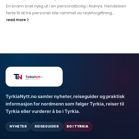
En brann brøt nylig ut i en personalbolig i Alanya. Hendelsen
førte til at tre personer ble rammet av røykforgiftning,...
read more
TyrkiaNytt.no samler nyheter, reiseguider og praktisk
informasjon for nordmenn som følger Tyrkia, reiser til
Tyrkia eller vurderer å bo i Tyrkia.
NYHETER
REISEGUIDER
BO I TYRKIA