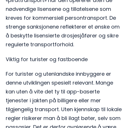
«pirattransport» når den opererer uten de
nødvendige lisensene og tillatelsene som
kreves for kommersiell persontransport. De
strenge sanksjonene reflekterer et ønske om
å beskytte lisensierte drosjesjåfører og sikre
regulerte transportforhold.
Viktig for turister og fastboende
For turister og utenlandske innbyggere er
denne utviklingen spesielt relevant. Mange
kan uten å vite det ty til app-baserte
tjenester i jakten på billigere eller mer
tilgjengelig transport. Uten kjennskap til lokale
regler risikerer man å bli ilagt bøter, selv som
passasjer. Det er derfor avgjørende å være