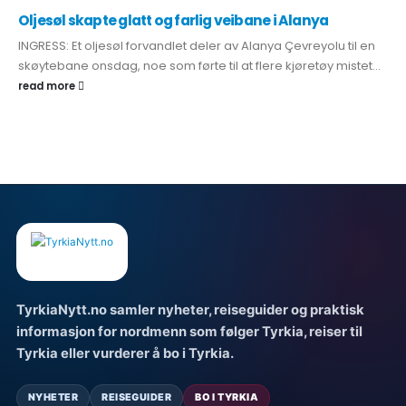
Oljesøl skapte glatt og farlig veibane i Alanya
INGRESS: Et oljesøl forvandlet deler av Alanya Çevreyolu til en
skøytebane onsdag, noe som førte til at flere kjøretøy mistet...
read more
TyrkiaNytt.no samler nyheter, reiseguider og praktisk
informasjon for nordmenn som følger Tyrkia, reiser til
Tyrkia eller vurderer å bo i Tyrkia.
NYHETER
REISEGUIDER
BO I TYRKIA