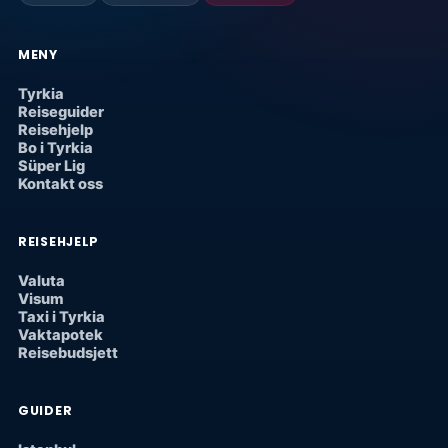
MENY
Tyrkia
Reiseguider
Reisehjelp
Bo i Tyrkia
Süper Lig
Kontakt oss
REISEHJELP
Valuta
Visum
Taxi i Tyrkia
Vaktapotek
Reisebudsjett
GUIDER