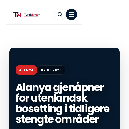
ALANYA
07.06.2026
Alanya gjenåpner
for utenlandsk
bosetting i tidligere
stengte områder