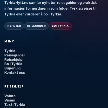
TyrkiaNytt.no samler nyheter, reiseguider og praktisk
informasjon for nordmenn som følger Tyrkia, reiser til
Tyrkia eller vurderer å bo i Tyrkia.
NYHETER
REISEGUIDER
BO I TYRKIA
MENY
Tyrkia
Reiseguider
Reisehjelp
Bo i Tyrkia
Süper Lig
Kontakt oss
REISEHJELP
Valuta
Visum
Taxi i Tyrkia